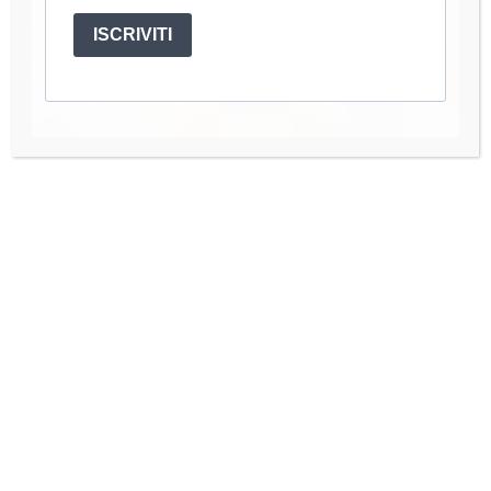
ISCRIVITI
Benvenuti al tutorial dedicato alla realizzazione di
uno splendido scialle pareo arabesque all’uncinetto.
In questo articolo, vi guiderò attraverso i passaggi