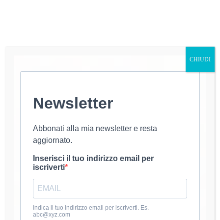
CHIUDI
Ciao a tutti i lettori di Luana Dolci Riflessi! Oggi ho
un tutorial speciale da condividere con voi:
impareremo a realizzare un portamonete o un
Newsletter
portafoglio veramente piccolino, utilizzando il punto
nocciolina. Come avrete notato, ho creato una
chiusura magnetica…
luana@uncinetto
23 Giugno 2023
Abbonati alla mia newsletter e resta
aggiornato.
Inserisci il tuo indirizzo email per
iscriverti
Scialli
Tutorial realizzazione Pareo o Scialle Arabesque
Indica il tuo indirizzo email per iscriverti. Es.
all’uncinetto
abc@xyz.com