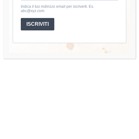
Indica il tuo indirizzo email per iscriverti. Es.
abc@xyz.com
About Luana
ISCRIVITI
Mi chiamo Luana e dal 2020 coltivo la passione per
l’uncinetto. Amo creare accessori e abbigliamento fatti a
mano.
Account
Mio Account
I miei Corsi
Accedi
Quick Links
Organisation Team
Press Enquiries