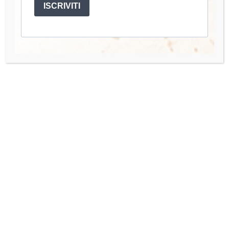
ISCRIVITI
mano.
Account
Mio Account
I miei Corsi
Accedi
Quick Links
Organisation Team
Press Enquiries
Contact us