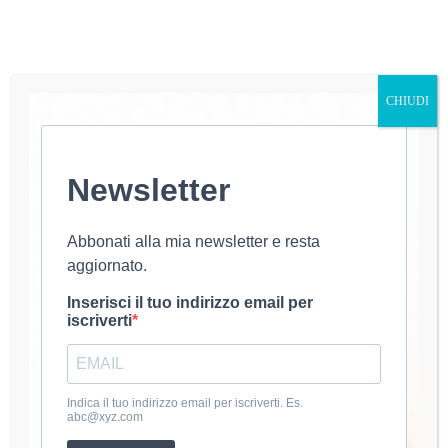
CHIUDI
Newsletter
Negli ultimi mesi il mondo dell’uncinetto sta vivendo
una vera rivoluzione creativa. La Pouch Bag
all’Uncinetto: Il Trend del Momento in Ecopelle ,
Sempre più persone cercano progetti moderni,
Abbonati alla mia newsletter e resta
eleganti e soprattutto ispirati alle tendenze moda del
aggiornato.
momento. Tra tutte…
luana@uncinetto
13 Febbraio 2026
Inserisci il tuo indirizzo email per
iscriverti
About Luana
Indica il tuo indirizzo email per iscriverti. Es.
abc@xyz.com
Mi chiamo Luana e dal 2020 coltivo la passione per
l’uncinetto. Amo creare accessori e abbigliamento fatti a