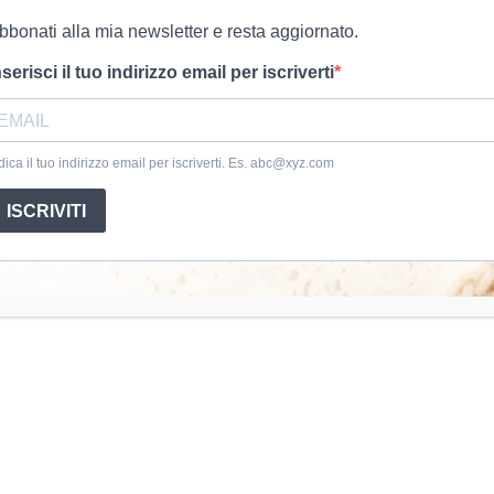
bbonati alla mia newsletter e resta aggiornato.
nserisci il tuo indirizzo email per iscriverti
dica il tuo indirizzo email per iscriverti. Es.
abc@xyz.com
ISCRIVITI