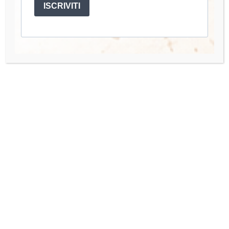
ISCRIVITI
mano.
Account
Mio Account
I miei Corsi
Accedi
Quick Links
Organisation Team
Press Enquiries
Contact us