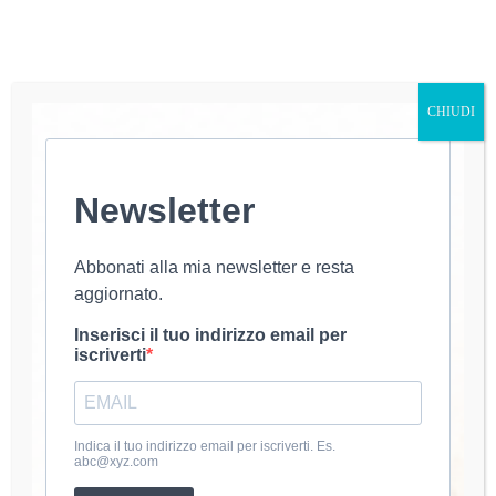
CHIUDI
Newsletter
Introduzione Care amiche, sono felice di presentarvi
il nuovo tutorial dedicato al “Cardigan Coccoloso
Arlecchino”. In questo progetto esploreremo insieme
la realizzazione di un cardigan colorato e morbido,
Abbonati alla mia newsletter e resta
perfetto per le mezze stagioni. Questo Cardigan
aggiornato.
Coccoloso Arlecchino: Colori e Morbidezza…
luana@uncinetto
21 Ottobre 2024
Inserisci il tuo indirizzo email per
iscriverti
About Luana
Indica il tuo indirizzo email per iscriverti. Es.
abc@xyz.com
Mi chiamo Luana e dal 2020 coltivo la passione per
l’uncinetto. Amo creare accessori e abbigliamento fatti a