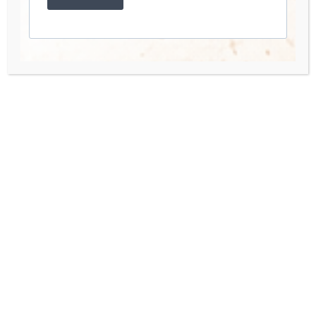
Account
Mio Account
I miei Corsi
Accedi
Quick Links
Organisation Team
Press Enquiries
Contact us
Hai bisogno di aiuto o hai una domanda? Scrivimi a: