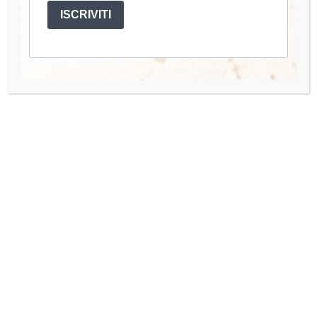
l’uncinetto. Amo creare accessori e abbigliamento fatti a
ISCRIVITI
mano.
Account
Mio Account
I miei Corsi
Accedi
Quick Links
Organisation Team
Press Enquiries
Contact us