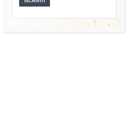
ISCRIVITI
Account
Mio Account
I miei Corsi
Accedi
Quick Links
Organisation Team
Press Enquiries
Contact us
Hai bisogno di aiuto o hai una domanda? Scrivimi a: