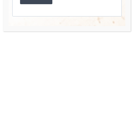
Account
Mio Account
I miei Corsi
Accedi
Quick Links
Organisation Team
Press Enquiries
Contact us
Hai bisogno di aiuto o hai una domanda? Scrivimi a: