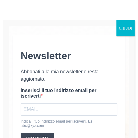
CHIUDI
Newsletter
Care amiche, oggi vi presento il primo maglioncino
della stagione, un progetto che ho amato fin dal
primo punto: il Maglione Strepitoso all’Uncinetto!È
Abbonati alla mia newsletter e resta
un modello facile, comodo e adatto a tutte, anche a
aggiornato.
chi è alle prime armi. La lavorazione…
luana@uncinetto
6 Ottobre 2025
Inserisci il tuo indirizzo email per
iscriverti
About Luana
Indica il tuo indirizzo email per iscriverti. Es.
Mi chiamo Luana e dal 2020 coltivo la passione per
abc@xyz.com
l’uncinetto. Amo creare accessori e abbigliamento fatti a
mano.