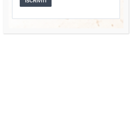
ISCRIVITI
Account
Mio Account
I miei Corsi
Accedi
Quick Links
Organisation Team
Press Enquiries
Contact us
Hai bisogno di aiuto o hai una domanda? Scrivimi a: