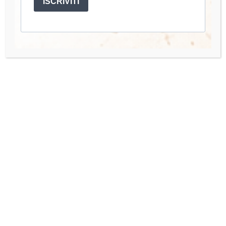
ISCRIVITI
Account
Mio Account
I miei Corsi
Accedi
Quick Links
Organisation Team
Press Enquiries
Contact us
Hai bisogno di aiuto o hai una domanda? Scrivimi a: