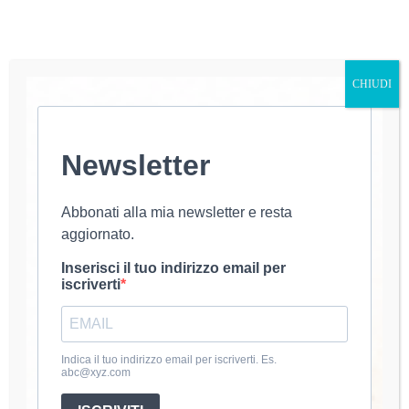
CHIUDI
Newsletter
Care amiche, oggi vi presento un nuovo tutorial per
realizzare una stola avvolgente e soffice, perfetta per
le fresche giornate autunnali. L’ho chiamata
Abbonati alla mia newsletter e resta
“Eclisse”, ed è un progetto che ho completato in un
aggiornato.
solo giorno! Durante la nostra live, molte…
luana@uncinetto
24 Settembre 2024
Inserisci il tuo indirizzo email per
iscriverti
About Luana
Indica il tuo indirizzo email per iscriverti. Es.
Mi chiamo Luana e dal 2020 coltivo la passione per
abc@xyz.com
l’uncinetto. Amo creare accessori e abbigliamento fatti a
mano.