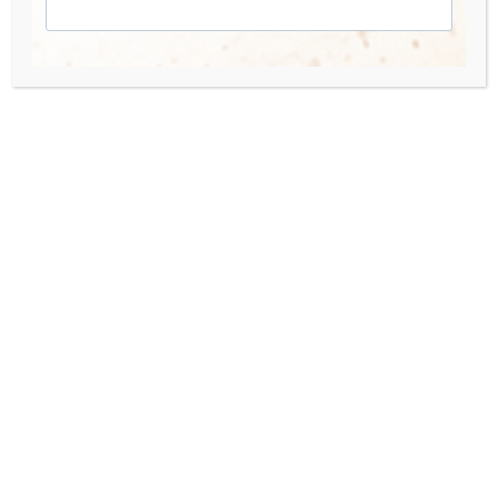
Mio Account
I miei Corsi
Accedi
Quick Links
Organisation Team
Press Enquiries
Contact us
Hai bisogno di aiuto o hai una domanda? Scrivimi a:
Email:
info@luanadolciriflessi.com