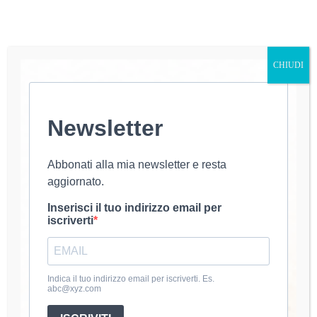
CHIUDI
Newsletter
Scialle Tartan Iconico all’Uncinetto: lo Scozzese che
Non Sembra Fatto a Mano è uno di quei progetti che
riescono a sorprendere fin dal primo sguardo. Linee
Abbonati alla mia newsletter e resta
pulite, intrecci regolari, colori iconici: il risultato
aggiornato.
finale è talmente elegante da far esclamare…
luana@uncinetto
16 Gennaio 2026
Inserisci il tuo indirizzo email per
iscriverti
About Luana
Indica il tuo indirizzo email per iscriverti. Es.
Mi chiamo Luana e dal 2020 coltivo la passione per
abc@xyz.com
l’uncinetto. Amo creare accessori e abbigliamento fatti a
mano.