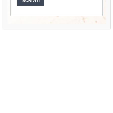
ISCRIVITI
Account
Mio Account
I miei Corsi
Accedi
Quick Links
Organisation Team
Press Enquiries
Contact us
Hai bisogno di aiuto o hai una domanda? Scrivimi a: