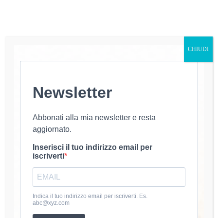
CHIUDI
Newsletter
Poncho all’Uncinetto con Sprone Tondo Top Down:
Modello Audace per la Primavera 2026 .Ci sono
capi che non passano inosservati. E poi ci sono
quelli che riescono a essere strutturati, morbidi e
Abbonati alla mia newsletter e resta
portabili nel cambio stagione, senza risultare pesanti.
aggiornato.
Questo…
luana@uncinetto
20 Febbraio 2026
Inserisci il tuo indirizzo email per
iscriverti
About Luana
Indica il tuo indirizzo email per iscriverti. Es.
abc@xyz.com
Mi chiamo Luana e dal 2020 coltivo la passione per
l’uncinetto. Amo creare accessori e abbigliamento fatti a