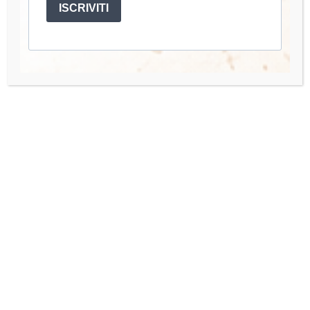
ISCRIVITI
mano.
Account
Mio Account
I miei Corsi
Accedi
Quick Links
Organisation Team
Press Enquiries
Contact us