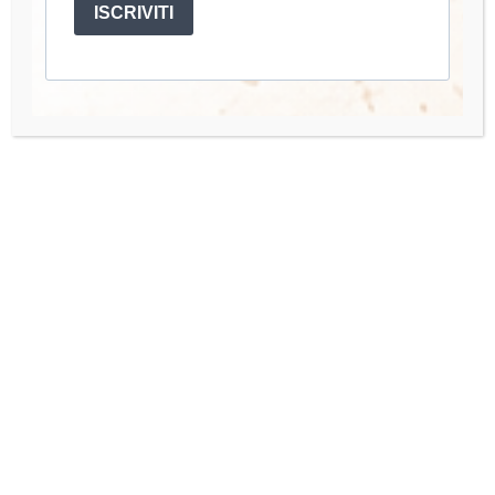
ISCRIVITI
mano.
Account
Mio Account
I miei Corsi
Accedi
Quick Links
Organisation Team
Press Enquiries
Contact us