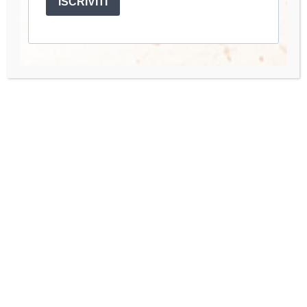
ISCRIVITI
Account
Mio Account
I miei Corsi
Accedi
Quick Links
Organisation Team
Press Enquiries
Contact us
Hai bisogno di aiuto o hai una domanda? Scrivimi a: