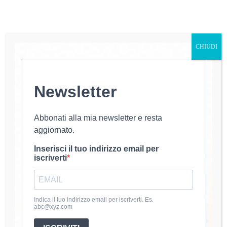
CHIUDI
Newsletter
Care amiche, oggi vi presento il primo maglioncino
della stagione, un progetto che ho amato fin dal
primo punto: il Maglione Strepitoso all’Uncinetto!È
Abbonati alla mia newsletter e resta
un modello facile, comodo e adatto a tutte, anche a
aggiornato.
chi è alle prime armi. La lavorazione…
luana@uncinetto
6 Ottobre 2025
Inserisci il tuo indirizzo email per
iscriverti
About Luana
Indica il tuo indirizzo email per iscriverti. Es.
Mi chiamo Luana e dal 2020 coltivo la passione per
abc@xyz.com
l’uncinetto. Amo creare accessori e abbigliamento fatti a
mano.