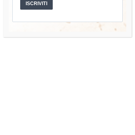
ISCRIVITI
mano.
Account
Mio Account
I miei Corsi
Accedi
Quick Links
Organisation Team
Press Enquiries
Contact us