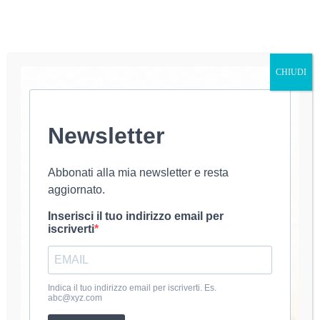
CHIUDI
Newsletter
Care amiche, benvenute al mio tutorial! Oggi
vedremo come risolvere il problema dei manici
all’uncinetto che cedono. Vi mostrerò diverse
tecniche per realizzare manici e tracolline che non
Abbonati alla mia newsletter e resta
cederanno assolutamente, garantendo che i vostri
aggiornato.
lavori rimangano robusti e belli nel…
luana@uncinetto
18 Luglio 2024
Inserisci il tuo indirizzo email per
iscriverti
About Luana
Indica il tuo indirizzo email per iscriverti. Es.
abc@xyz.com
Mi chiamo Luana e dal 2020 coltivo la passione per
l’uncinetto. Amo creare accessori e abbigliamento fatti a