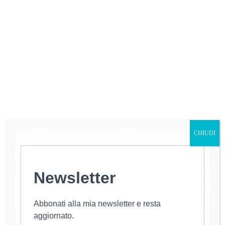
×
CHIUDI
Now Playing
Newsletter
×
Play
Unmute
Fullscreen
Laravel 10 Tamil Tutorial Introduction
Abbonati alla mia newsletter e resta
aggiornato.